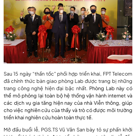
CÔNG
NGHỆ
BƯU
CHÍNH
Sau 15 ngày “thần tốc" phối hợp triển khai, FPT Telecom
đã chính thức bàn giao phòng Lab được trang bị những
VIỄN
trang công nghệ hiện đại bậc nhất.
Phòng Lab này có
thể mô phỏng lại toàn bộ hệ thống vận hành internet và
các dịch vụ gia tăng hiện nay của nhà Viễn thông, giúp
THÔNG
cho việc nghiên cứu của thầy và trò có được môi trường
triển khai nghiên cứu hoàn toàn thực tế.
Mở đầu buổi lễ, PGS.TS Vũ Văn San bày tỏ sự phấn khởi