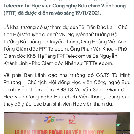
Telecom tại Học viên Công nghệ Bưu chính Viễn thông
LAB
(PTIT) đã được diễn ra vào sáng 19/11/2021.
Lễ Khai trương có sự tham dự của
TS. T
rần Đức Lai – Chủ
"TIỀN
tịch Hội Vô tuyến điện tử VN, Nguyên thứ trưởng Bộ
trưởng Bộ Thông Tin Truyền Thông, Ông Hoàng Việt Anh -
TỶ"
Tổng Giám đốc FPT Telecom, Ông Phan Văn Khoa – Phó
Giám đốc Khối Hạ Tầng FPT Telecom và Bà Nguyễn
Khánh Linh - Phó Giám đốc Nhân sự FPT Telecom.
TẠI
Về phía Ban Lãnh đạo nhà trường có GS.TS Từ Minh
Phương – Chủ tịch Hội đồng Học viện Công nghệ Bưu
chính Viễn thông, ông PGS.TS Vũ Văn San - Giám đốc
HỌC
Học viện Công nghệ Bưu chính Viễn thông,…cùng các
thầy cô giáo, các bạn sinh viên Học viện tham dự.
VIỆN