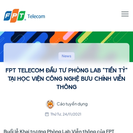
FPT
TELECOM
News
FPT TELECOM ĐẦU TƯ PHÒNG LAB "TIỀN TỶ"
ĐẦU
TẠI HỌC VIỆN CÔNG NGHỆ BƯU CHÍNH VIỄN
THÔNG
TƯ
Cáo tuyển dụng
Thứ Tư, 24/11/2021
PHÒNG
Buổi lễ Khai trương Phòng Lab Viễn thông của FPT