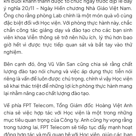
khi buổi khánh thành được tổ chức ngay trước dịp lễ đầy
ý nghĩa 20/11 – Ngày Hiến chương Nhà Giáo Việt Nam.
Ông cho rằng phòng Lab chính là một món quà vô cùng
đặc biệt đối với Học viện. Với phòng thực hành này, chắc
chắn công tác giảng dạy và đào tạo cho các bạn sinh
viên khoa Viễn thông sẽ trở nên hữu ích, lý thú hơn bao
giờ hết vì được trực tiếp quan sát và bắt tay vào thử
nghiệm.
Bên cạnh đó, ông Vũ Văn San cũng chia sẻ rằng chất
lượng đào tạo nói chung và việc áp dụng thực tiễn nói
riêng là vấn đề luôn được chú trọng, chính vì vậy Học viện
sẽ khai thác triệt để những lợi ích phòng thực hành mang
lại nhằm nâng cao chất lượng đào tạo.
Về phía FPT Telecom, Tổng Giám đốc Hoàng Việt Anh
chia sẻ việc hợp tác với Học viện là một trong những
mục tiêu quan trọng của Công ty. Anh cũng hy vọng rằng
trong tương lai, FPT Telecom sẽ tiếp tục đẩy mạnh hoạt
động hợp tác và mối quan hệ với Học viện, giúp các bạn