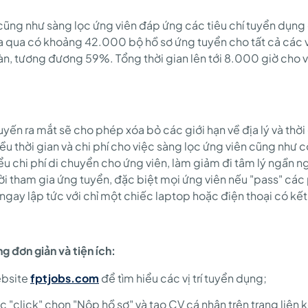
ng như sàng lọc ứng viên đáp ứng các tiêu chí tuyển dụng c
 qua có khoảng 42.000 bộ hồ sơ ứng tuyển cho tất cả các vị t
n, tương đương 59%. Tổng thời gian lên tới 8.000 giờ cho 
uyến ra mắt sẽ cho phép xóa bỏ các giới hạn về địa lý và thời
iều thời gian và chi phí cho việc sàng lọc ứng viên cũng như
ểu chi phí di chuyển cho ứng viên, làm giảm đi tâm lý ngần n
 tham gia ứng tuyển, đặc biệt mọi ứng viên nếu "pass" các 
ngay lập tức với chỉ một chiếc laptop hoặc điện thoại có kết 
g đơn giản và tiện ích:
ebsite
fptjobs.com
để tìm hiểu các vị trí tuyển dụng;
c "click" chọn "Nộp hồ sơ" và tạo CV cá nhân trên trang liên 