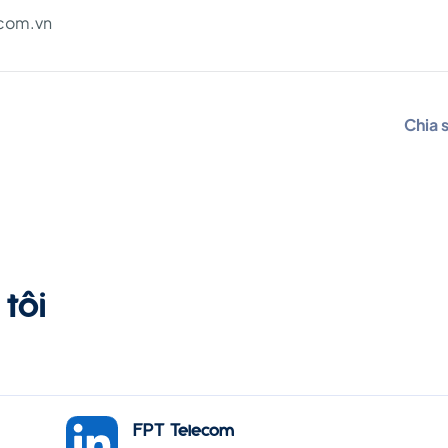
.com.vn
Chia 
tôi
FPT Telecom