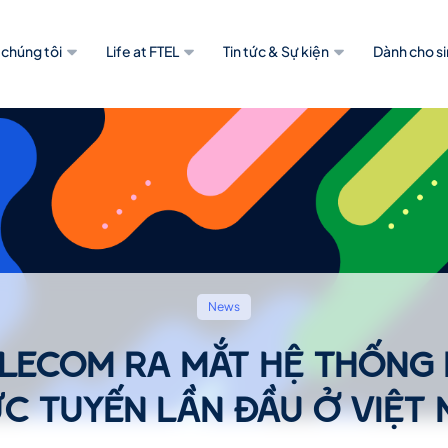
 chúng tôi
Life at FTEL
Tin tức & Sự kiện
Dành cho si
News
ELECOM RA MẮT HỆ THỐNG
C TUYẾN LẦN ĐẦU Ở VIỆT N