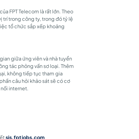
ủa FPT Telecom là rất lớn. Theo
rí trong công ty, trong đó tỷ lệ
việc tổ chức sắp xếp khoảng
 gian giữa ứng viên và nhà tuyển
 công tác phỏng vấn sơ loại. Thêm
gại, không tiếp tục tham gia
phần câu hỏi khảo sát sẽ có cơ
nối internet.
kết
sis.fptjobs.com