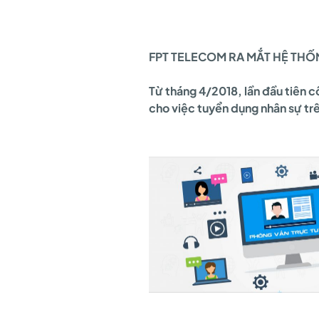
THỐNG
FPT TELECOM RA MẮT HỆ THỐN
PHỎNG
Từ tháng 4/2018, lần đầu tiên 
cho việc tuyển dụng nhân sự tr
VẤN
TRỰC
TUYẾN
LẦN