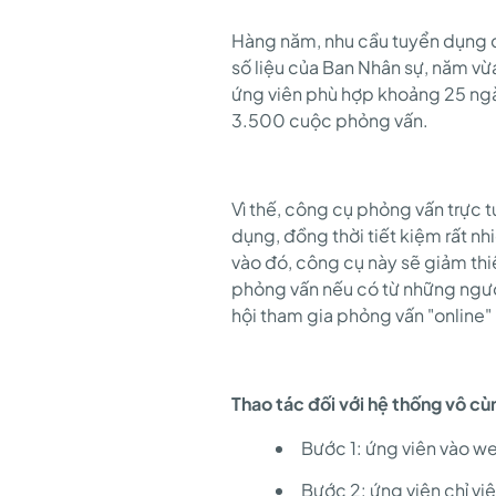
ĐẦU
Hàng năm, nhu cầu tuyển dụng cũ
số liệu của Ban Nhân sự, năm vừa
Ở
ứng viên phù hợp khoảng 25 ngà
3.500 cuộc phỏng vấn.
VIỆT
Vì thế, công cụ phỏng vấn trực t
NAM
dụng, đồng thời tiết kiệm rất nh
vào đó, công cụ này sẽ giảm thi
phỏng vấn nếu có từ những người
(SIS)
hội tham gia phỏng vấn "online" 
Thao tác đối với hệ thống vô cùn
Bước 1: ứng viên vào w
Bước 2: ứng viên chỉ việ