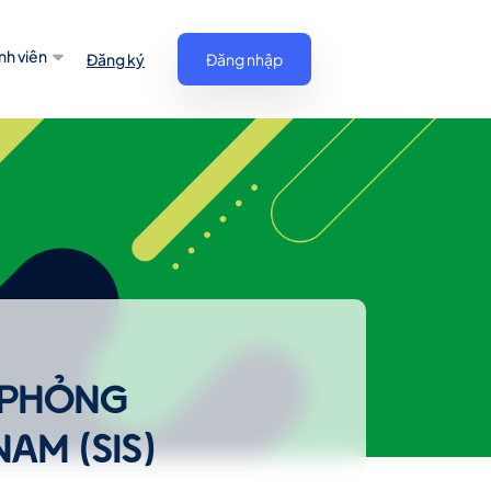
nh viên
Đăng ký
Đăng nhập
 PHỎNG
AM (SIS)