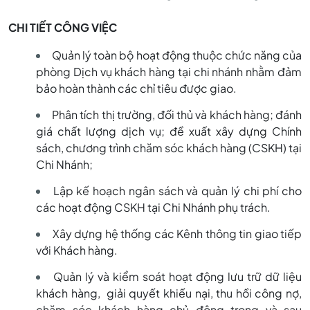
phòng
CHI TIẾT CÔNG VIỆC
Quản lý toàn bộ hoạt động thuộc chức năng của
Dịch
phòng Dịch vụ khách hàng tại chi nhánh nhằm đảm
bảo hoàn thành các chỉ tiêu được giao.
vụ
Phân tích thị trường, đối thủ và khách hàng; đánh
giá chất lượng dịch vụ; đề xuất xây dựng Chính
sách, chương trình chăm sóc khách hàng (CSKH) tại
Khách
Chi Nhánh;
Lập kế hoạch ngân sách và quản lý chi phí cho
các hoạt động CSKH tại Chi Nhánh phụ trách.
hàng
Xây dựng hệ thống các Kênh thông tin giao tiếp
với Khách hàng.
Quản lý và kiểm soát hoạt động lưu trữ dữ liệu
khách hàng, giải quyết khiếu nại, thu hồi công nợ,
chăm sóc khách hàng chủ động trong và sau