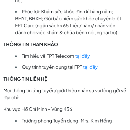
hè, ….
Phúc lợi: Khám sức khỏe định kì hàng năm;
BHYT, BHXH; Gói bảo hiểm sức khỏe chuyên biệt
FPT Care (ngân sách >65 triệu/ năm/ nhân viên
dành cho việc khám & chữa bệnh nội, ngoại trú).
THÔNG TIN THAM KHẢO
Tìm hiểu về FPT Telecom
tại đây
Quy trình tuyển dụng tại FPT
tại đây
THÔNG TIN LIÊN HỆ
Mọi thông tin ứng tuyển/giới thiệu nhân sự vui lòng gửi về
địa chỉ:
Khu vực Hồ Chí Minh – Vùng 456
Trưởng phòng Tuyển dụng: Mrs. Kim Hồng