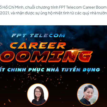
hố Hồ Chí Minh, chuỗi chương trình FPT Telecom Career Boomi
.2021, và nhận được sự ủng hộ nhiệt tình từ các quý nhà trườ