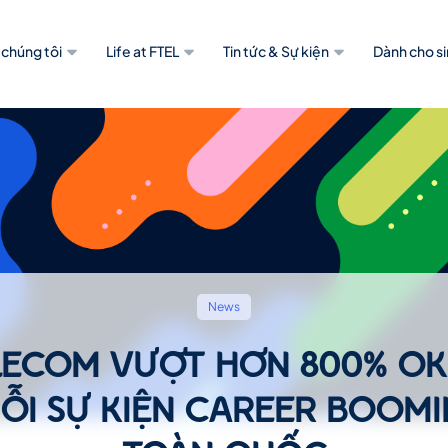
 chúng tôi
Life at FTEL
Tin tức & Sự kiện
Dành cho si
News
LECOM VƯỢT HƠN 800% OK
ỖI SỰ KIỆN CAREER BOOM