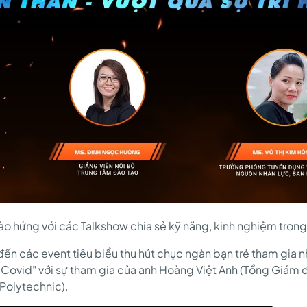
hào hứng với các Talkshow chia sẻ kỹ năng, kinh nghiệm trong
 đến các event tiêu biểu thu hút chục ngàn bạn trẻ tham gia
 Covid" với sự tham gia của anh Hoàng Việt Anh (Tổng Giám 
Polytechnic).