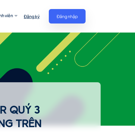
nh viên
Đăng ký
Đăng nhập
R QUÝ 3
ING TRÊN