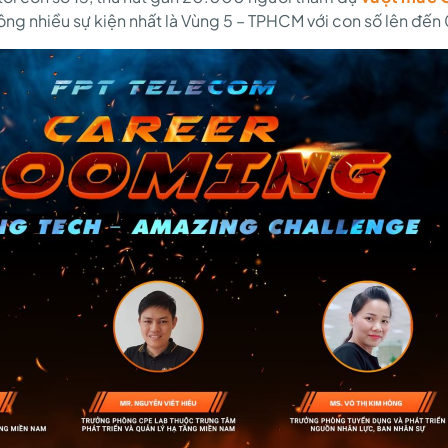
ông nhiều sự kiện nhất là Vùng 5 – TPHCM với con số lên đến 