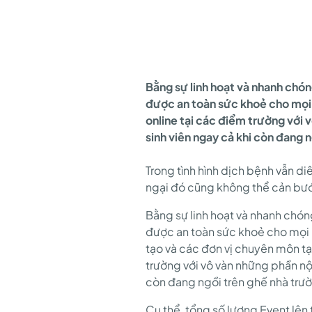
OKR
QUÝ
Bằng sự linh hoạt và nhanh chón
được an toàn sức khoẻ cho mọi n
3
online tại các điểm trường với 
sinh viên ngay cả khi còn đang 
VỚI
Trong tình hình dịch bệnh vẫn di
ngại đó cũng không thể cản bư
CHUỖI
Bằng sự linh hoạt và nhanh chón
được an toàn sức khoẻ cho mọi 
tạo và các đơn vị chuyên môn tạ
SỰ
trường với vô vàn những phần n
còn đang ngồi trên ghế nhà trư
Cụ thể, tổng số lượng Event lên