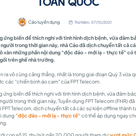
TOÀN QUỐC
Cáo tuyển dụng
Thứ Năm, 07/10/2021
g ứng biến để thích nghi với tình hình dịch bệnh, vừa đảm b
gười trong thời gian này, nhà Cáo đã dịch chuyển tất cả cá
vô vàn những phần nội dung "độc đáo - mới lạ - thực tế" có
ngồi trên ghế nhà trường.
ên ra vô cùng căng thẳng, nhất là trong giai đoạn Quý 3 vừa 
ớc các "chiến binh áo cam" của FPT Telecom.
g ứng biến để thích nghi với tình hình dịch bệnh, vừa đảm bả
người trong thời gian này, Tuyển dụng FPT Telecom (FHR) đ
i FPT Telecom, dịch chuyển tất cả các sự kiện offline thành 
ội dung
"độc đáo - mới lạ - thực tế"
có thể áp dụng ngay cho
ờng.
 tới con số 15, thu hút gần 20.000 người tham dự
vượt mức O