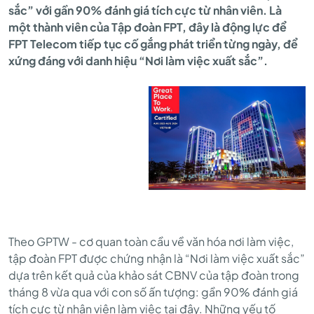
sắc” với gần 90% đánh giá tích cực từ nhân viên. Là
LÀM
một thành viên của Tập đoàn FPT, đây là động lực để
FPT Telecom tiếp tục cố gắng phát triển từng ngày, để
xứng đáng với danh hiệu “Nơi làm việc xuất sắc”.
VIỆC
XUẤT
SẮC"
GỌI
Theo GPTW - cơ quan toàn cầu về văn hóa nơi làm việc,
tập đoàn FPT được chứng nhận là “Nơi làm việc xuất sắc”
TÊN
dựa trên kết quả của khảo sát CBNV của tập đoàn trong
tháng 8 vừa qua với con số ấn tượng: gần 90% đánh giá
tích cực từ nhân viên làm việc tại đây. Những yếu tố