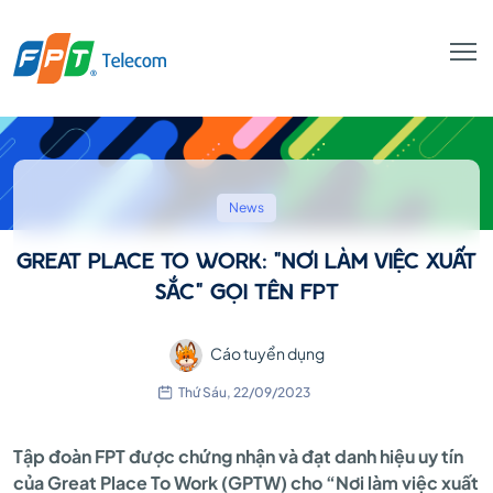
GREAT
PLACE
News
GREAT PLACE TO WORK: "NƠI LÀM VIỆC XUẤT
TO
SẮC" GỌI TÊN FPT
Cáo tuyển dụng
WORK:
Thứ Sáu, 22/09/2023
"NƠI
Tập đoàn FPT được chứng nhận và đạt danh hiệu uy tín
của Great Place To Work (GPTW) cho “Nơi làm việc xuất