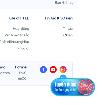
Ban Nhân sự
Life at FTEL
Tin tức & Sự kiện
Hoạt động
Tin tức
Văn hoá đặc sắc
Sự kiện
Phát triển sự nghiệp
Phúc lợi
àng
Hotline
pt.com
1900
6600