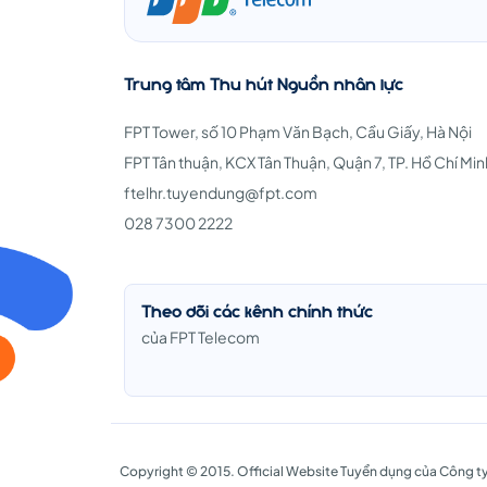
Trung tâm Thu hút Nguồn nhân lực
FPT Tower, số 10 Phạm Văn Bạch, Cầu Giấy, Hà Nội
FPT Tân thuận, KCX Tân Thuận, Quận 7, TP. Hồ Chí Min
ftelhr.tuyendung@fpt.com
028 7300 2222
Theo dõi các kênh chính thức
của FPT Telecom
Copyright © 2015. Official Website Tuyển dụng của Công ty