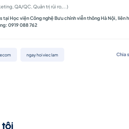
ting, QA/QC, Quản trị rủi ro,...)
irs tại Học viện Công nghệ Bưu chính viễn thông Hà Nội, liên
ng: 0919 088 762
Chia 
lecom
ngay hoi viec lam
tôi