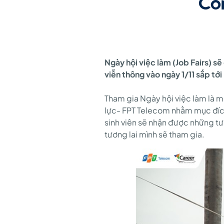
Cô
tham
gia
Ngày hội việc làm (Job Fairs) s
viễn thông vào ngày 1/11 sắp tới
Ngày
Tham gia Ngày hội việc làm là 
lực- FPT Telecom nhằm mục đích 
hội
sinh viên sẽ nhận được những tư
tương lai mình sẽ tham gia.
việc
làm