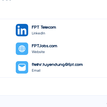
FPT Telecom
LinkedIn
FPTJobs.com
Website
ftelhr.tuyendung@fpt.com
Email