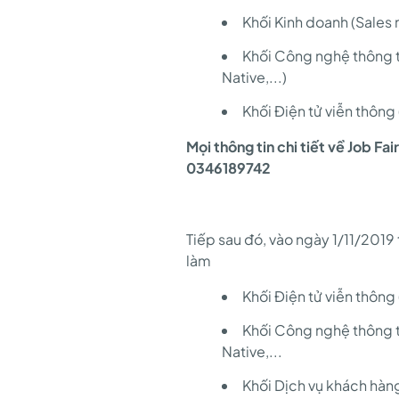
Học
Khối Kinh doanh (Sales 
viện
Khối Công nghệ thông t
Native,...)
Công
Khối Điện tử viễn thông 
Mọi thông tin chi tiết về Job Fa
0346189742
nghệ
Bưu
Tiếp sau đó, vào ngày 1/11/201
làm
Khối Điện tử viễn thông 
chính
Khối Công nghệ thông t
Native,...
viễn
Khối Dịch vụ khách hàng