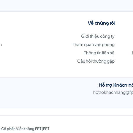
Về chúng tôi
Giới thiệu công ty
h
Tham quan văn phòng
Thông tin liên hệ
Câu hỏi thường gặp
Hỗ trợ Khách h
hotrokhachhang@f
 Cổ phần Viễn thông FPT (FPT