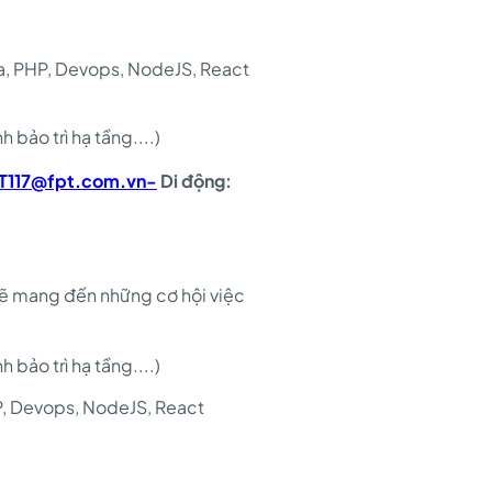
va, PHP, Devops, NodeJS, React
 bảo trì hạ tầng....)
T117@fpt.com.vn-
Di động:
sẽ mang đến những cơ hội việc
 bảo trì hạ tầng....)
P, Devops, NodeJS, React