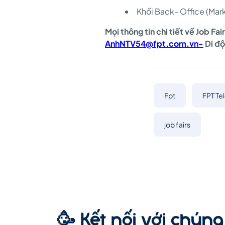
Khối Back- Office (Marke
thông
Mọi thông tin chi tiết về Job Fa
AnhNTV54@fpt.com.vn-
Di độ
Fpt
FPT Te
job fairs
🥳 Kết nối với chúng 