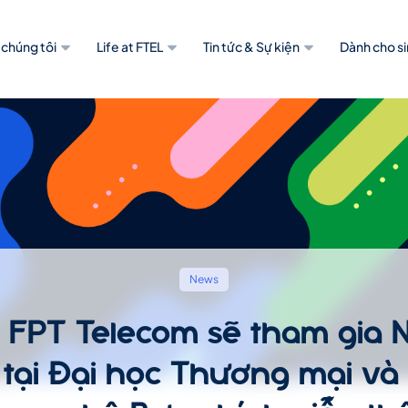
 chúng tôi
Life at FTEL
Tin tức & Sự kiện
Dành cho si
News
] FPT Telecom sẽ tham gia 
 tại Đại học Thương mại và