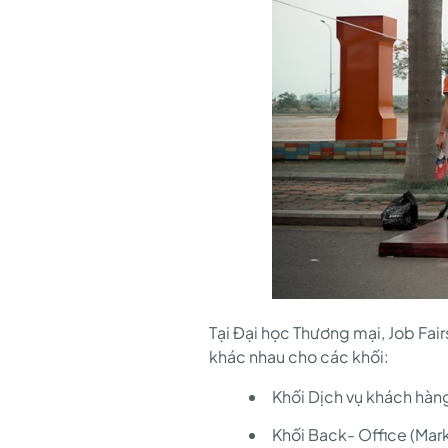
tại
Đại
học
Thương
mại
Tại Đại học Thương mại, Job Fair
và
khác nhau cho các khối:
Khối Dịch vụ khách hàng
Khối Back- Office (Marke