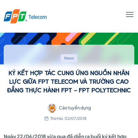
KÝ
KẾT
News
KÝ KẾT HỢP TÁC CUNG ỨNG NGUỒN NHÂN
HỢP
LỰC GIỮA FPT TELECOM VÀ TRƯỜNG CAO
ĐẲNG THỰC HÀNH FPT - FPT POLYTECHNIC
TÁC
Cáo tuyển dụng
Thứ Hai, 02/07/2018
CUNG
Ngày 22/06/2018 vừa qua đã diễn ra buổi ký kết hợp