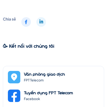
HÀNH
FPT
Chia sẻ
-
🥳 Kết nối với chúng tôi
FPT
POLYTECHNIC
Văn phòng giao dịch
FPT Telecom
Tuyển dụng FPT Telecom
Facebook