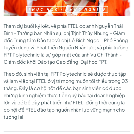
TELECOM
VÀ
Tham dự buổi ký kết, về phía FTEL có anh Nguyễn Thái
Bình - Trưởng ban Nhân sự, chị Trịnh Thùy Nhung – Giám
đốc Trung tâm Đào tạo và chị Lê Bích Ngọc – Phó Phòng
TRƯỜNG
Tuyển dụng và Phát triển Nguồn Nhân lực; và phía trường
FPT Polytechnic là sự góp mặt của anh Vũ Chí Thành -
Giám đốc khối Đào tạo Cao đẳng, Đại học FPT.
CAO
Theo đó, sinh viên tại FPT Polytechnic sẽ được thực tập
và làm việc tại FTEL ở vị trí mong muốn tối thiểu trong 03
ĐẲNG
tháng. Đây là cơ hội tốt để các bạn sinh viên có được
những kinh nghiệm thực tiễn quý báu tại doanh nghiệp
lớn và có bề dày phát triển như FTEL, đồng thời cũng là
THỰC
cơ hội để FTEL đào tạo nguồn nhân lực vững mạnh cho
tương lai.