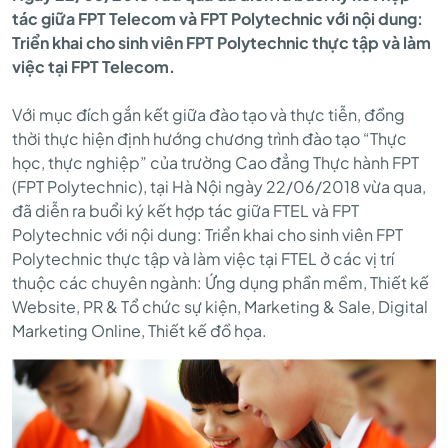
tác giữa FPT Telecom và FPT Polytechnic với nội dung:
ỨNG
Triển khai cho sinh viên FPT Polytechnic thực tập và làm
việc tại FPT Telecom.
NGUỒN
Với mục đích gắn kết giữa đào tạo và thực tiễn, đồng
thời thực hiện định hướng chương trình đào tạo “Thực
NHÂN
học, thực nghiệp” của trường Cao đẳng Thực hành FPT
(FPT Polytechnic), tại Hà Nội ngày 22/06/2018 vừa qua,
đã diễn ra buổi ký kết hợp tác giữa FTEL và FPT
LỰC
Polytechnic với nội dung: Triển khai cho sinh viên FPT
Polytechnic thực tập và làm việc tại FTEL ở các vị trí
thuộc các chuyên ngành: Ứng dụng phần mềm, Thiết kế
GIỮA
Website, PR & Tổ chức sự kiện, Marketing & Sale, Digital
Marketing Online, Thiết kế đồ họa.
FPT