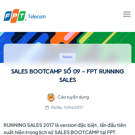
SALES
BOOTCAMP
News
SALES BOOTCAMP SỐ 09 - FPT RUNNING
SỐ
SALES
Cáo tuyển dụng
09
Thứ Ba, 11/04/2017
-
RUNNING SALES 2017 là version đặc biệt, lần đầu tiên
xuất hiện trong lịch sử SALES BOOTCAMP tại FPT