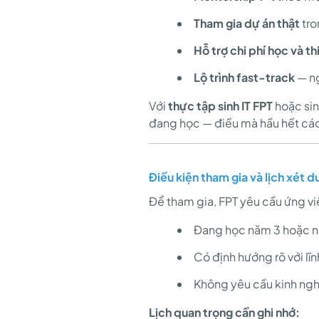
Tham gia dự án thật
tro
Hỗ trợ chi phí học và th
Lộ trình fast-track
— ng
Với
thực tập sinh IT FPT
hoặc sin
đang học — điều mà hầu hết cá
Điều kiện tham gia và lịch xét d
Để tham gia, FPT yêu cầu ứng vi
Đang học năm 3 hoặc n
Có định hướng rõ với l
Không yêu cầu kinh ngh
Lịch quan trọng cần ghi nhớ: