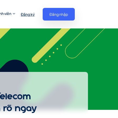
nh viên
Đăng ký
Đăng nhập
Telecom
h rõ ngay