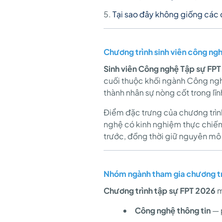
chiến
Tại sao đây không giống các 
có
Chương trình sinh viên công ngh
Sinh viên Công nghệ Tập sự FP
lương,
cuối thuộc khối ngành Công nghệ
thành nhân sự nòng cốt trong lĩ
lộ
Điểm đặc trưng của chương trìn
nghệ có kinh nghiệm thực chiến
trước, đồng thời giữ nguyên mô
trình
Nhóm ngành tham gia chương tr
rõ
Chương trình tập sự FPT 2026
m
Công nghệ thông tin
— 