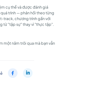
iệm cụ thể và được đánh giá
 quá trình — phản hồi theo từng
st-track, chương trình gần với
từ "tập sự" thay vì "thực tập".
hêm một năm trôi qua mà bạn vẫn
sẻ