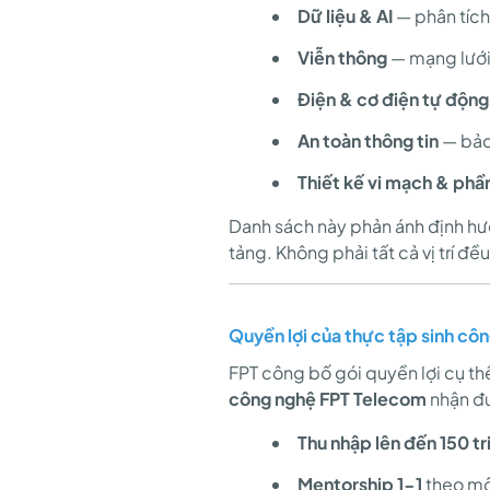
ngay
Dữ liệu & AI
— phân tích 
từ
Viễn thông
— mạng lưới,
Điện & cơ điện tự động
năm
An toàn thông tin
— bảo
Thiết kế vi mạch & phầ
3
Danh sách này phản ánh định hướ
tảng. Không phải tất cả vị trí 
Quyền lợi của thực tập sinh cô
FPT công bố gói quyền lợi cụ thể
công nghệ FPT Telecom
nhận đ
Thu nhập lên đến 150 t
Mentorship 1-1
theo mô 