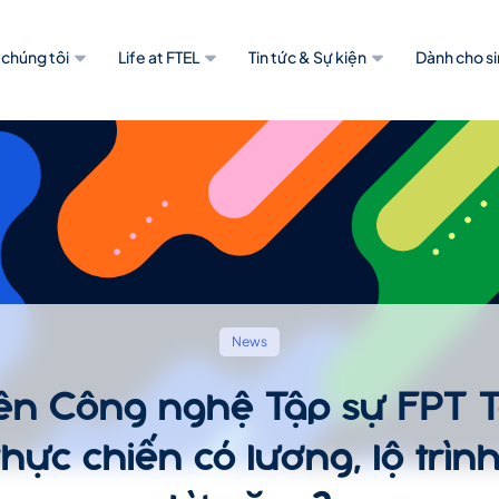
 chúng tôi
Life at FTEL
Tin tức & Sự kiện
Dành cho si
News
iên Công nghệ Tập sự FPT 
hực chiến có lương, lộ trìn