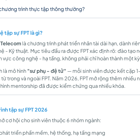
chương trình thực tập thông thường?
ệ tập sự FPT là gì?
T Telecom
là chương trình phát triển nhân tài dài hạn, dành ri
 - Kỹ thuật. Mục tiêu đầu ra được FPT xác định rõ: đào tạo n
nh vực công nghệ - hạ tầng, không phải chỉ hoàn thành một kỳ
h là mô hình
"sư phụ - đệ tử"
— mỗi sinh viên được kết cặp 1
 từ trong và ngoài FPT. Năm 2026, FPT mở rộng thêm nhiều 
 hình mentorship đã được kiểm chứng qua nhiều khóa.
ình tập sự FPT 2026
ở cơ hội cho sinh viên thuộc 6 nhóm ngành:
phát triển phần mềm, hệ thống, hạ tầng mạng