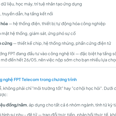
dữ liệu, học máy, trí tuệ nhân tạo ứng dụng
 truyền dẫn, hạ tầng kết nối
 hóa
— hệ thống điện, thiết bị tự động hóa công nghiệp
 mật hệ thống, giám sát, ứng phó sự cố
n cứng
— thiết kế chip, hệ thống nhúng, phần cứng điện tử
ng FPT đang đầu tư vào công nghệ lõi — đặc biệt hạ tầng số
đều mở đến hết 26/05, nên việc nộp sớm cho bạn nhiều lựa ch
ng nghệ FPT Telecom trong chương trình
, không phải chỉ "môi trường tốt" hay "cơ hội học hỏi". Dưới 
ược:
riệu đồng/năm
, áp dụng cho tất cả 6 nhóm ngành, tính từ kỳ t
hình sư phụ - đệ tử — trao đổi trực tiếp, phản hồi thực tế, k