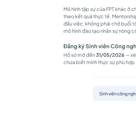
Mô hình tập sự của FPT khác ở c
theo kết quả thực tế. Mentorship
đầu việc, không phải chờ buổi tổn
mô hình đào tạo nhân sự nòng cốt
Đăng ký
Sinh viên Công ng
Hồ sơ mở đến
31/05/2026
— xé
chưa biết mình thực sự phù hợp v
Sinh viên công ngh