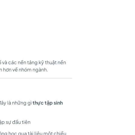
 và các nền tảng kỹ thuật nền
ọn hơn về nhóm ngành.
đây là những gì
thực tập sinh
ập sự đầu tiên
hông học qua tài liệu một chiều