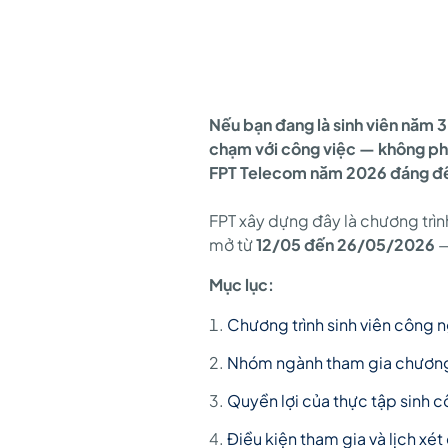
sự
FPT
Nếu bạn đang là sinh viên năm 
chạm với công việc — không phải
Telecom
FPT Telecom năm 2026 đáng để
FPT xây dựng đây là chương trìn
2026
mở từ
12/05 đến 26/05/2026
—
Mục lục:
—
Chương trình sinh viên công n
Nhóm ngành tham gia chương 
thực
Quyền lợi của thực tập sinh 
Điều kiện tham gia và lịch xét