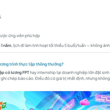
6
 được ứng viên phù hợp
 1 năm
, lịch đi làm linh hoạt tối thiểu 5 buổi/tuần — không ả
ương trình thực tập thông thường?
ập có lương FPT
hay internship tại doanh nghiệp lớn đặt sinh vi
h, ghi chép báo cáo. Điều đó có giá trị nhất định, nhưng khôn