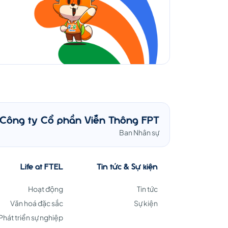
Công ty Cổ phần Viễn Thông FPT
Ban Nhân sự
Life at FTEL
Tin tức & Sự kiện
Hoạt động
Tin tức
Văn hoá đặc sắc
Sự kiện
Phát triển sự nghiệp