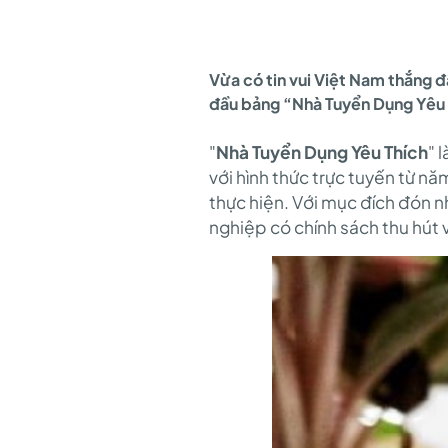
YÊU
Vừa có tin vui Việt Nam thắng đ
THÍCH
đầu bảng “Nhà Tuyển Dụng Yêu 
"
Nhà Tuyển Dụng Yêu Thích
" 
2018”-
với hình thức trực tuyến từ nă
thực hiện. Với mục đích đón n
nghiệp có chính sách thu hút 
NIỀM
VUI
NHÂN