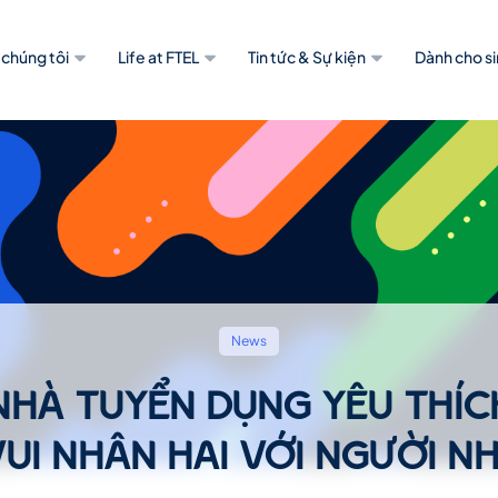
 chúng tôi
Life at FTEL
Tin tức & Sự kiện
Dành cho si
News
“NHÀ TUYỂN DỤNG YÊU THÍCH
VUI NHÂN HAI VỚI NGƯỜI N