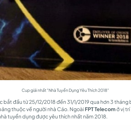
Cup giải nhất "Nhà Tuyển Dụng Yêu Thích 2018"
c bắt đầu từ 25/12/2018 đến 31/1/2019 qua hơn 3 tháng 
u bảng thuộc về người nhà Cáo. Ngoài
FPT Telecom
ở vị t
5 nhà tuyển dụng được yêu thích nhất năm 2018.