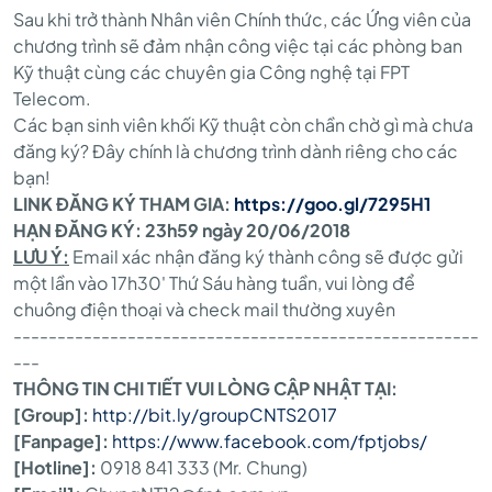
Sau khi trở thành Nhân viên Chính thức, các Ứng viên của
chương trình sẽ đảm nhận công việc tại các phòng ban
Kỹ thuật cùng các chuyên gia Công nghệ tại FPT
Telecom.
Các bạn sinh viên khối Kỹ thuật còn chần chờ gì mà chưa
đăng ký? Đây chính là chương trình dành riêng cho các
bạn!
LINK ĐĂNG KÝ THAM GIA:
https://goo.gl/7295H1
HẠN ĐĂNG KÝ: 23h59 ngày 20/06/2018
LƯU Ý:
Email xác nhận đăng ký thành công sẽ được gửi
một lần vào 17h30' Thứ Sáu hàng tuần, vui lòng để
chuông điện thoại và check mail thường xuyên
-----------------------------------------------------
---
THÔNG TIN CHI TIẾT VUI LÒNG CẬP NHẬT TẠI:
[Group]:
http://bit.ly/groupCNTS2017
[Fanpage]:
https://www.facebook.com/fptjobs/
[Hotline]:
0918 841 333 (Mr. Chung)