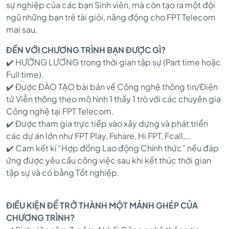
CHO
sự nghiệp của các bạn Sinh viên, mà còn tạo ra một đội
ngũ những bạn trẻ tài giỏi, năng động cho FPT Telecom
SINH
mai sau.
ĐẾN VỚI CHƯƠNG TRÌNH BẠN ĐƯỢC GÌ?
VIÊN
✔️ HƯỞNG LƯƠNG trong thời gian tập sự (Part time hoặc
Full time).
✔️ Được ĐÀO TẠO bài bản về Công nghệ thông tin/Điện
KHỐI
tử Viễn thông theo mô hình 1 thầy 1 trò với các chuyên gia
Công nghệ tại FPT Telecom.
✔️ Được tham gia trực tiếp vào xây dựng và phát triển
KỸ
các dự án lớn như FPT Play, Fshare, Hi FPT, Fcall,…
✔️ Cam kết kí “Hợp đồng Lao động Chính thức” nếu đáp
ứng được yêu cầu công việc sau khi kết thúc thời gian
THUẬT
tập sự và có bằng Tốt nghiệp.
ĐIỀU KIỆN ĐỂ TRỞ THÀNH MỘT MẢNH GHÉP CỦA
TẠI
CHƯƠNG TRÌNH?