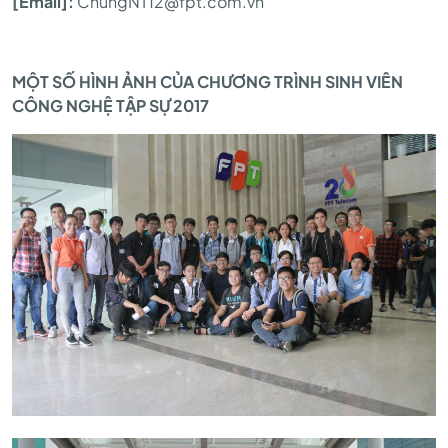
[Email]:
ChungNT12@fpt.com.vn
MỘT SỐ HÌNH ẢNH CỦA CHƯƠNG TRÌNH SINH VIÊN
CÔNG NGHỆ TẬP SỰ 2017