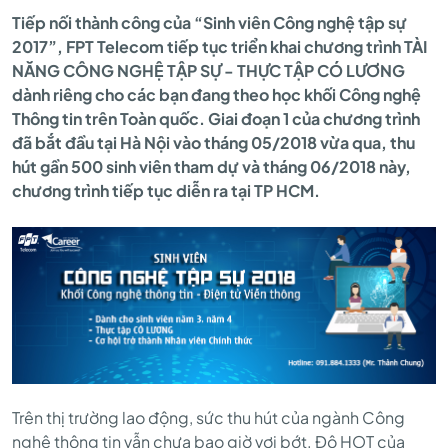
NGHỆ
Tiếp nối thành công của “Sinh viên Công nghệ tập sự
2017”, FPT Telecom tiếp tục triển khai chương trình TÀI
NĂNG CÔNG NGHỆ TẬP SỰ - THỰC TẬP CÓ LƯƠNG
TẬP
dành riêng cho các bạn đang theo học khối Công nghệ
Thông tin trên Toàn quốc. Giai đoạn 1 của chương trình
đã bắt đầu tại Hà Nội vào tháng 05/2018 vừa qua, thu
SỰ
hút gần 500 sinh viên tham dự và tháng 06/2018 này,
chương trình tiếp tục diễn ra tại TP HCM.
2018”
-
CƠ
Trên thị trường lao động, sức thu hút của ngành Công
nghệ thông tin vẫn chưa bao giờ vơi bớt. Độ HOT của