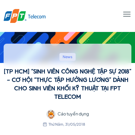
[TP
HCM]
News
[TP HCM] “SINH VIÊN CÔNG NGHỆ TẬP SỰ 2018”
“SINH
- CƠ HỘI “THỰC TẬP HƯỞNG LƯƠNG” DÀNH
CHO SINH VIÊN KHỐI KỸ THUẬT TẠI FPT
TELECOM
VIÊN
Cáo tuyển dụng
CÔNG
Thứ Năm, 31/05/2018