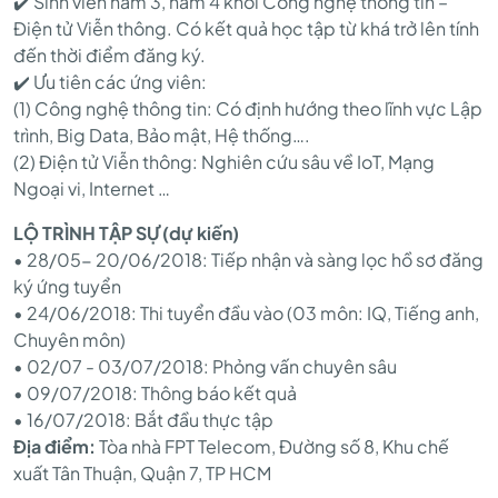
✔️ Sinh viên năm 3, năm 4 khối Công nghệ thông tin –
FPT
Điện tử Viễn thông. Có kết quả học tập từ khá trở lên tính
đến thời điểm đăng ký.
✔️ Ưu tiên các ứng viên:
TELECOM
(1) Công nghệ thông tin: Có định hướng theo lĩnh vực Lập
trình, Big Data, Bảo mật, Hệ thống….
(2) Điện tử Viễn thông: Nghiên cứu sâu về IoT, Mạng
Ngoại vi, Internet …
LỘ TRÌNH TẬP SỰ (dự kiến)
• 28/05- 20/06/2018: Tiếp nhận và sàng lọc hồ sơ đăng
ký ứng tuyển
• 24/06/2018: Thi tuyển đầu vào (03 môn: IQ, Tiếng anh,
Chuyên môn)
• 02/07 - 03/07/2018: Phỏng vấn chuyên sâu
• 09/07/2018: Thông báo kết quả
• 16/07/2018: Bắt đầu thực tập
Địa điểm:
Tòa nhà FPT Telecom, Đường số 8, Khu chế
xuất Tân Thuận, Quận 7, TP HCM