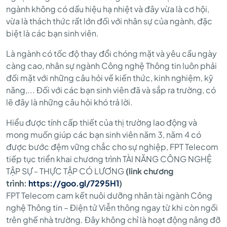
HỘI
ngành không có dấu hiệu hạ nhiệt và đây vừa là cơ hội,
vừa là thách thức rất lớn đối với nhân sự của ngành, đặc
biệt là các bạn sinh viên.
“THỰC
Là ngành có tốc độ thay đổi chóng mặt và yêu cầu ngày
càng cao, nhân sự ngành Công nghệ Thông tin luôn phải
TẬP
đối mặt với những câu hỏi về kiến thức, kinh nghiệm, kỹ
năng,... Đối với các bạn sinh viên đã và sắp ra trường, có
lẽ đây là những câu hỏi khó trả lời.
HƯỞNG
Hiểu được tính cấp thiết của thị trường lao động và
mong muốn giúp các bạn sinh viên năm 3, năm 4 có
LƯƠNG”
được bước đệm vững chắc cho sự nghiệp, FPT Telecom
tiếp tục triển khai chương trình TÀI NĂNG CÔNG NGHỆ
TẬP SỰ - THỰC TẬP CÓ LƯƠNG
(link chương
DÀNH
trình:
https://goo.gl/7295H1
)
FPT Telecom cam kết nuôi dưỡng nhân tài ngành Công
nghệ Thông tin – Điện tử Viễn thông ngay từ khi còn ngồi
trên ghế nhà trường. Đây không chỉ là hoạt động nâng đỡ