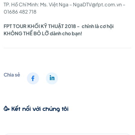
TP. Hồ Chí Minh: Ms. Việt Nga – NgaDTV@fpt.com.vn –
01686 482 718
FPT TOUR
KHỐI KỸ THUẬT
2018 -
chính là cơ hội
KHÔNG THỂ BỎ LỠ dành cho bạn!
Chia sẻ
🥳 Kết nối với chúng tôi