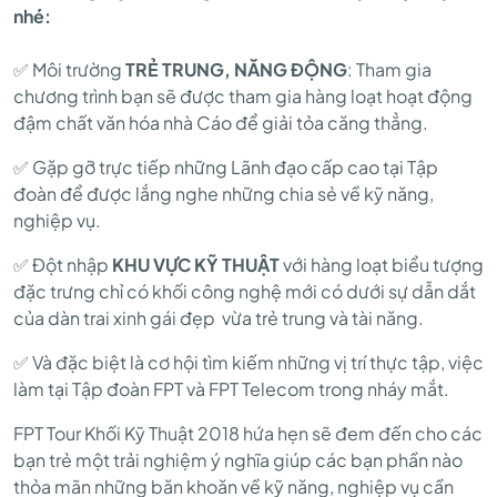
nhé:
TOUR
✅ Môi trường
TRẺ TRUNG, NĂNG ĐỘNG
: Tham gia
chương trình bạn sẽ được tham gia hàng loạt hoạt động
KHỐI
đậm chất văn hóa nhà Cáo để giải tỏa căng thẳng.
✅ Gặp gỡ trực tiếp những Lãnh đạo cấp cao tại Tập
KỸ
đoàn để được lắng nghe những chia sẻ về kỹ năng,
nghiệp vụ.
THUẬT
✅ Đột nhập
KHU VỰC KỸ THUẬT
với hàng loạt biểu tượng
đặc trưng chỉ có khối công nghệ mới có dưới sự dẫn dắt
của dàn trai xinh gái đẹp vừa trẻ trung và tài năng.
2018
✅ Và đặc biệt là cơ hội tìm kiếm những vị trí thực tập, việc
làm tại Tập đoàn FPT và FPT Telecom trong nháy mắt.
FPT Tour Khối Kỹ Thuật 2018 hứa hẹn sẽ đem đến cho các
bạn trẻ một trải nghiệm ý nghĩa giúp các bạn phần nào
thỏa mãn những băn khoăn về kỹ năng, nghiệp vụ cần