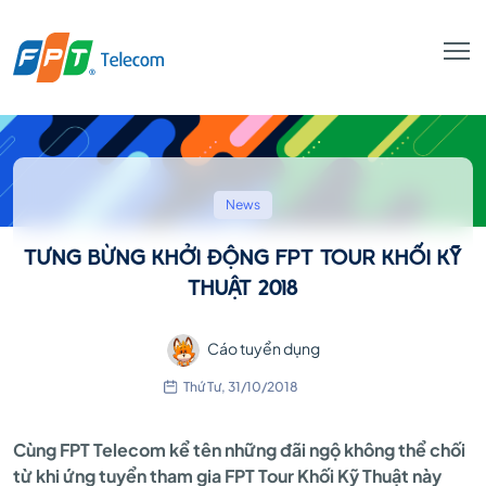
TƯNG
BỪNG
News
TƯNG BỪNG KHỞI ĐỘNG FPT TOUR KHỐI KỸ
KHỞI
THUẬT 2018
Cáo tuyển dụng
ĐỘNG
Thứ Tư, 31/10/2018
FPT
Cùng FPT Telecom kể tên những đãi ngộ không thể chối
từ khi ứng tuyển tham gia FPT Tour Khối Kỹ Thuật này