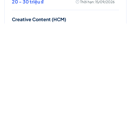
20 - 30 triệu ₫
Thời hạn: 15/09/2026
Creative Content (HCM)
Toàn thời gian
Hồ Chí Minh
20 - 25 triệu ₫
Thời hạn: 17/09/2026
Creative Content (Manager)
Toàn thời gian
Hồ Chí Minh
35 - 45 triệu ₫
Thời hạn: 17/09/2026
Senior IMC Planner (Integrated Marketing Communications)
Toàn thời gian
Hồ Chí Minh
Lương thỏa thuận
Thời hạn: 17/09/2026
Digital Performance (Paid ADs)
Khác
Hồ Chí Minh