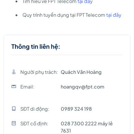
Tìm hiểu về FPT Telecom
tại đây
Quy trình tuyển dụng tại FPT Telecom
tại đây
Thông tin liên hệ:
Người phụ trách:
Quách Văn Hoàng
Email:
hoangqv@fpt.com
SĐT di động:
0989 324 198
SĐT cố định:
028 7300 2222 máy lẻ
7631