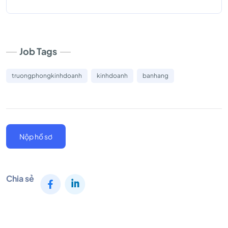
Job Tags
truongphongkinhdoanh
kinhdoanh
banhang
Nộp hồ sơ
Chia sẻ