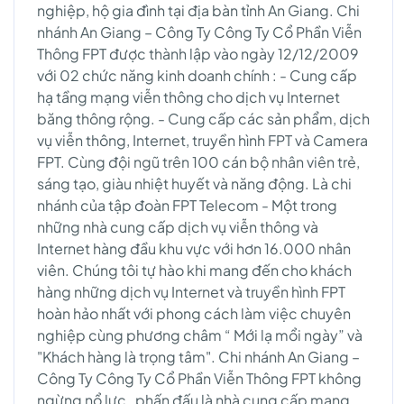
nghiệp, hộ gia đình tại địa bàn tỉnh An Giang. Chi
nhánh An Giang – Công Ty Công Ty Cổ Phần Viễn
Thông FPT được thành lập vào ngày 12/12/2009
với 02 chức năng kinh doanh chính : - Cung cấp
hạ tầng mạng viễn thông cho dịch vụ Internet
băng thông rộng. - Cung cấp các sản phẩm, dịch
vụ viễn thông, Internet, truyền hình FPT và Camera
FPT. Cùng đội ngũ trên 100 cán bộ nhân viên trẻ,
sáng tạo, giàu nhiệt huyết và năng động. Là chi
nhánh của tập đoàn FPT Telecom - Một trong
những nhà cung cấp dịch vụ viễn thông và
Internet hàng đầu khu vực với hơn 16.000 nhân
viên. Chúng tôi tự hào khi mang đến cho khách
hàng những dịch vụ Internet và truyền hình FPT
hoàn hảo nhất với phong cách làm việc chuyên
nghiệp cùng phương châm “ Mới lạ mổi ngày” và
"Khách hàng là trọng tâm". Chi nhánh An Giang –
Công Ty Công Ty Cổ Phần Viễn Thông FPT không
ngừng nổ lực , phấn đấu là nhà cung cấp mạng