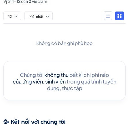
Vị trí
1-12
của
0
việc làm
12
Mới nhất
Không có bản ghi phù hợp
Chúng tôi
không thu
bất kì chi phí nào
của ứng viên, sinh viên
trong quá trình tuyển
dụng, thực tập
🥳 Kết nối với chúng tôi