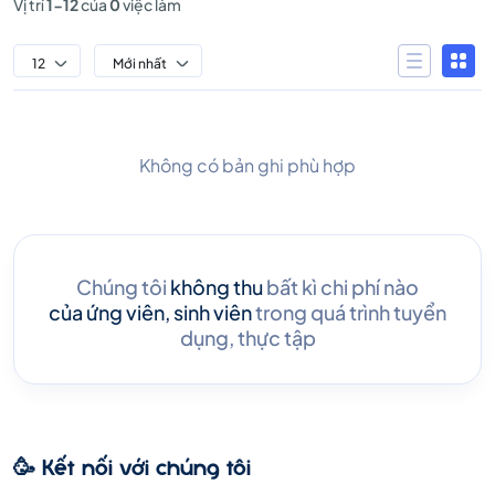
Vị trí
1-12
của
0
việc làm
12
Mới nhất
Không có bản ghi phù hợp
Chúng tôi
không thu
bất kì chi phí nào
của ứng viên, sinh viên
trong quá trình tuyển
dụng, thực tập
🥳 Kết nối với chúng tôi