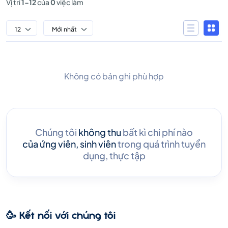
Vị trí
1-12
của
0
việc làm
12
Mới nhất
Không có bản ghi phù hợp
Chúng tôi
không thu
bất kì chi phí nào
của ứng viên, sinh viên
trong quá trình tuyển
dụng, thực tập
🥳 Kết nối với chúng tôi