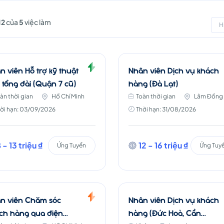
12
của
5
việc làm
H
n viên Hỗ trợ kỹ thuật
Nhân viên Dịch vụ khách
 tổng đài (Quận 7 cũ)
hàng (Đà Lạt)
àn thời gian
Hồ Chí Minh
Toàn thời gian
Lâm Đồng
ời hạn: 03/09/2026
Thời hạn: 31/08/2026
 - 13 triệu ₫
12 - 16 triệu ₫
Ứng Tuyển
Ứng Tuy
n viên Chăm sóc
Nhân viên Dịch vụ khách
ch hàng qua điện
hàng (Đức Hoà, Cần