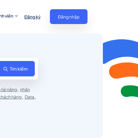
nh viên
Đăng ký
Đăng nhập
Tìm kiếm
h tài năng
,
nhân
khách hàng
,
Data
,