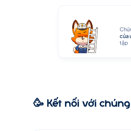
Chún
của 
tập
🥳 Kết nối với chúng 