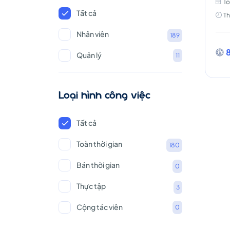
tho
To
Tất cả
Th
Nhân viên
189
8
Quản lý
11
Loại hình công việc
Tất cả
Toàn thời gian
180
Bán thời gian
0
Thực tập
3
Cộng tác viên
0