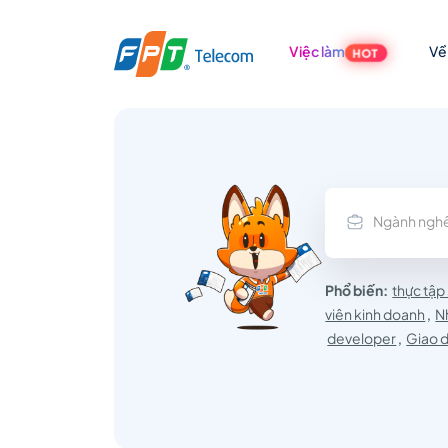
Việc làm
Về
HOT
Tuyển
dụng
Ngành ngh
Nhân
Phổ biến:
thực tập
viên kinh doanh
,
N
viên
developer
,
Giao d
Dịch