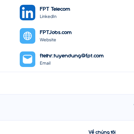
FPT Telecom
LinkedIn
FPTJobs.com
Website
ftelhr.tuyendung@fpt.com
Email
Về chúng tôi