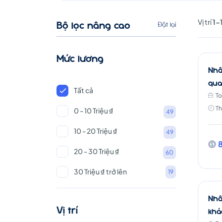
vụ
Vị trí
1-
Bộ lọc nâng cao
Đặt lại
Khách
Mức lương
Nhâ
hàng
qua
Tất cả
To
Th
0 - 10 Triệu ₫
49
10 - 20 Triệu ₫
49
8
20 - 30 Triệu ₫
60
30 Triệu ₫ trở lên
19
Nhâ
Vị trí
khá