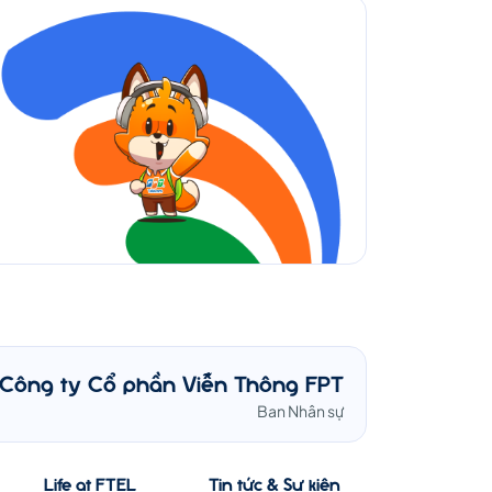
Công ty Cổ phần Viễn Thông FPT
Ban Nhân sự
Life at FTEL
Tin tức & Sự kiện