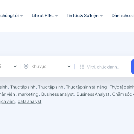
 chúng tôi
Life at FTEL
Tin tức & Sự kiện
Dành cho si
ề
Khu vực
 sinh
,
Thực tập sinh
,
Thực tập sinh
,
Thực tập sinh tài năng
,
Thực tập sin
hân viên
,
marketing
,
Business analyst
,
Business Analyst
,
Chăm sóc 
ịch viên
,
data analyst