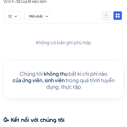
Vị trí
1-12
của
0
việc làm
12
Mới nhất
Không có bản ghi phù hợp
Chúng tôi
không thu
bất kì chi phí nào
của ứng viên, sinh viên
trong quá trình tuyển
dụng, thực tập
🥳 Kết nối với chúng tôi