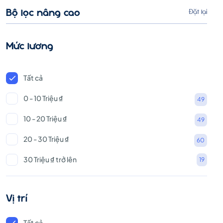
&
Bộ lọc nâng cao
Đặt lại
Nhúng)
Mức lương
Tất cả
0 - 10 Triệu ₫
49
10 - 20 Triệu ₫
49
20 - 30 Triệu ₫
60
30 Triệu ₫ trở lên
19
Vị trí
Tất cả