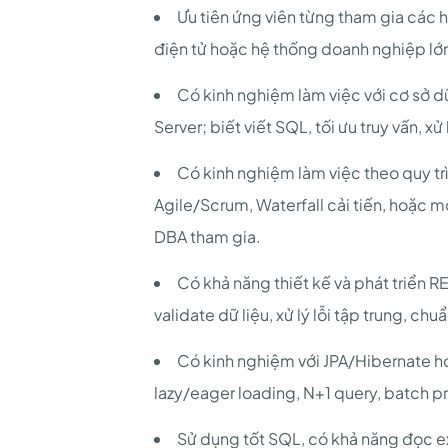
Ưu tiên ứng viên từng tham gia các hệ
điện tử hoặc hệ thống doanh nghiệp lớ
Có kinh nghiệm làm việc với cơ sở 
Server; biết viết SQL, tối ưu truy vấn, xử 
Có kinh nghiệm làm việc theo quy tr
Agile/Scrum, Waterfall cải tiến, hoặc 
DBA tham gia.
Có khả năng thiết kế và phát triển RES
validate dữ liệu, xử lý lỗi tập trung, ch
Có kinh nghiệm với JPA/Hibernate h
lazy/eager loading, N+1 query, batch pr
Sử dụng tốt SQL, có khả năng đọc ex