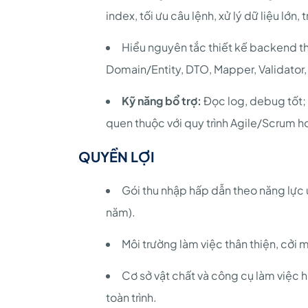
index, tối ưu câu lệnh, xử lý dữ liệu lớ
Hiểu nguyên tắc thiết kế backend the
Domain/Entity, DTO, Mapper, Validator,
Kỹ năng bổ trợ:
Đọc log, debug tốt;
quen thuộc với quy trình Agile/Scrum h
QUYỀN LỢI
Gói thu nhập hấp dẫn theo năng lực 
năm).
Môi trường làm việc thân thiện, cởi 
Cơ sở vật chất và công cụ làm việc h
toàn trình.