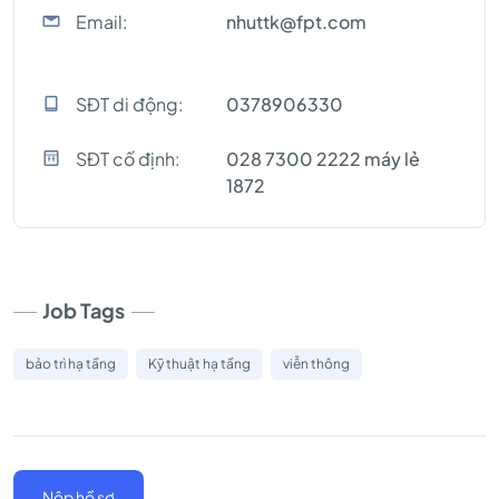
Email:
nhuttk@fpt.com
SĐT di động:
0378906330
SĐT cố định:
028 7300 2222 máy lẻ
1872
Job Tags
bảo trì hạ tầng
Kỹ thuật hạ tầng
viễn thông
Nộp hồ sơ