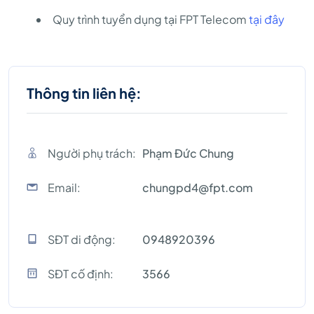
Quy trình tuyển dụng tại FPT Telecom
tại đây
Thông tin liên hệ:
Người phụ trách:
Phạm Đức Chung
Email:
chungpd4@fpt.com
SĐT di động:
0948920396
SĐT cố định:
3566