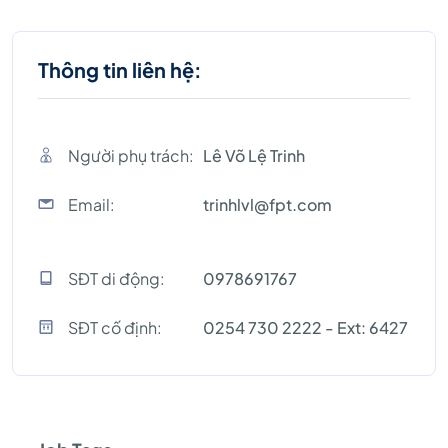
Thông tin liên hệ:
Người phụ trách:
Lê Võ Lệ Trinh
Email:
trinhlvl@fpt.com
SĐT di động:
0978691767
SĐT cố định:
0254 730 2222 - Ext: 6427