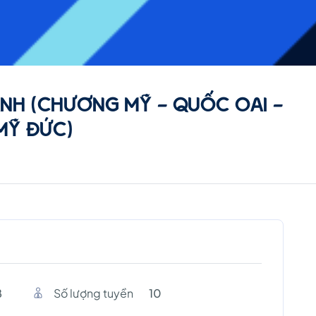
ANH (CHƯƠNG MỸ - QUỐC OAI -
MỸ ĐỨC)
8
Số lượng tuyền
10