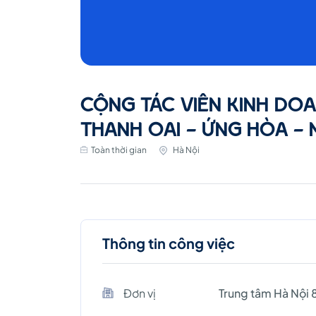
Mỹ
Đức)
CỘNG TÁC VIÊN KINH DO
THANH OAI - ỨNG HÒA - 
Toàn thời gian
Hà Nội
Thông tin công việc
Đơn vị
Trung tâm Hà Nội 