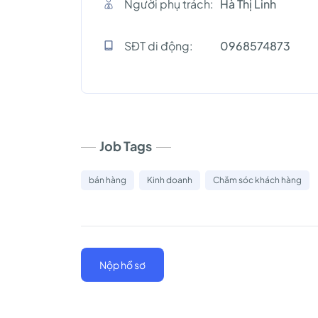
Người phụ trách:
Hà Thị Linh
SĐT di động:
0968574873
Job Tags
bán hàng
Kinh doanh
Chăm sóc khách hàng
Nộp hồ sơ