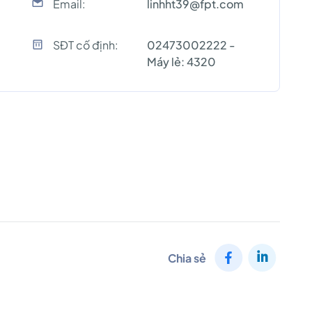
Email:
linhht39@fpt.com
SĐT cố định:
02473002222 -
Máy lẻ: 4320
Chia sẻ