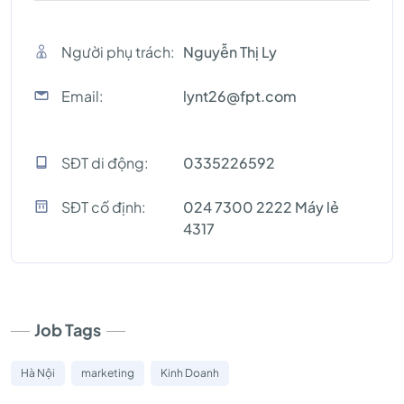
Người phụ trách:
Nguyễn Thị Ly
Email:
lynt26@fpt.com
SĐT di động:
0335226592
SĐT cố định:
024 7300 2222 Máy lẻ
4317
Job Tags
Hà Nội
marketing
Kinh Doanh