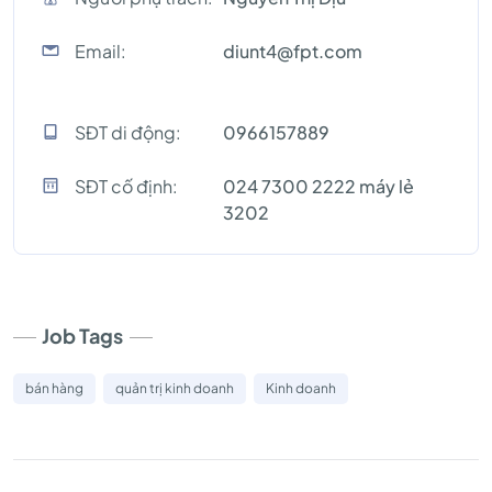
Email:
diunt4@fpt.com
SĐT di động:
0966157889
SĐT cố định:
024 7300 2222 máy lẻ
3202
Job Tags
bán hàng
quản trị kinh doanh
Kinh doanh