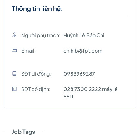
Thông tin liên hệ:
Người phụ trách:
Huỳnh Lê Bảo Chi
Email:
chihlb@fpt.com
SĐT di động:
0983969287
SĐT cố định:
028 7300 2222 máy lẻ
5611
Job Tags