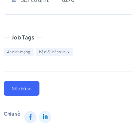
Job Tags
An ninh mạng
hệ điều hành linux
Nộp hồ sơ
Chia sẻ