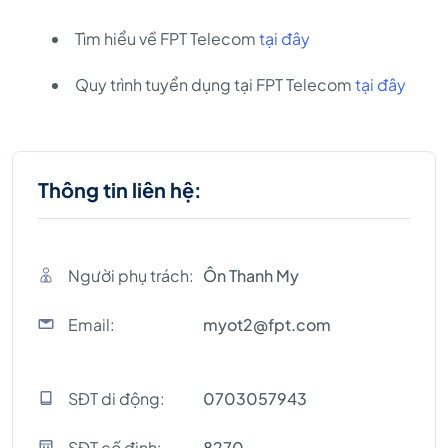
Tìm hiểu về FPT Telecom
tại đây
Quy trình tuyển dụng tại FPT Telecom
tại đây
Thông tin liên hệ:
Người phụ trách:
Ôn Thanh My
Email:
myot2@fpt.com
SĐT di động:
0703057943
SĐT cố định:
8270