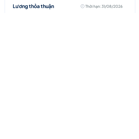
Lương thỏa thuận
Thời hạn: 31/08/2026
Việc làm Hot
Chuyên viên kinh doanh (Đà Nẵng)
Toàn thời gian
Hồ Chí Minh
Thời hạn: 31/08/2026
Lương thỏa thuận
Ứng Tuyển