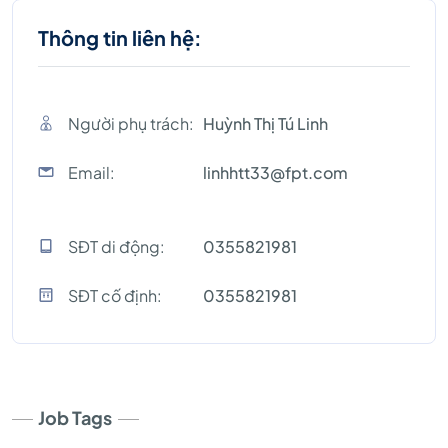
Thông tin liên hệ:
Người phụ trách:
Huỳnh Thị Tú Linh
Email:
linhhtt33@fpt.com
SĐT di động:
0355821981
SĐT cố định:
0355821981
Job Tags