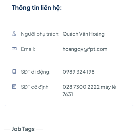
Thông tin liên hệ:
Người phụ trách:
Quách Văn Hoàng
Email:
hoangqv@fpt.com
SĐT di động:
0989 324 198
SĐT cố định:
028 7300 2222 máy lẻ
7631
Job Tags