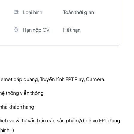
Loại hình
Toàn thời gian
Hạn nộp CV
Hết hạn
 Internet cáp quang, Truyền hình FPT Play, Camera.
ố hệ thống viễn thông
i nhà khách hàng
dịch vụ và
tư vấn b
án
các
sản phẩm
/dịch vụ FPT đang
 hình…)