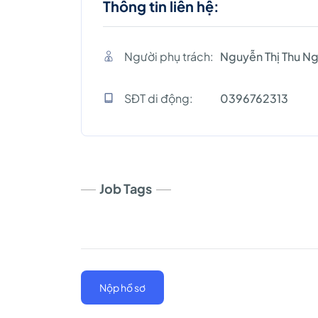
Thông tin liên hệ:
Người phụ trách:
Nguyễn Thị Thu N
SĐT di động:
0396762313
Job Tags
Nộp hồ sơ