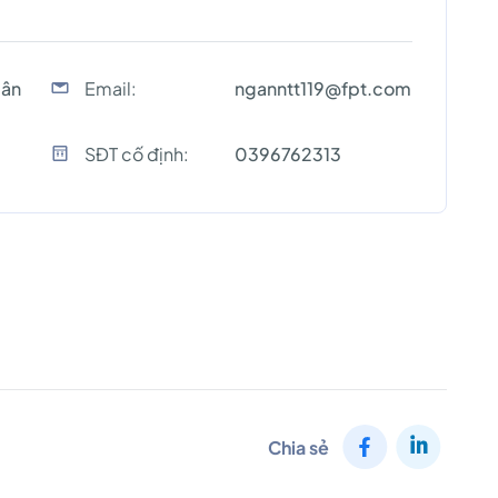
gân
Email:
nganntt119@fpt.com
SĐT cố định:
0396762313
Chia sẻ