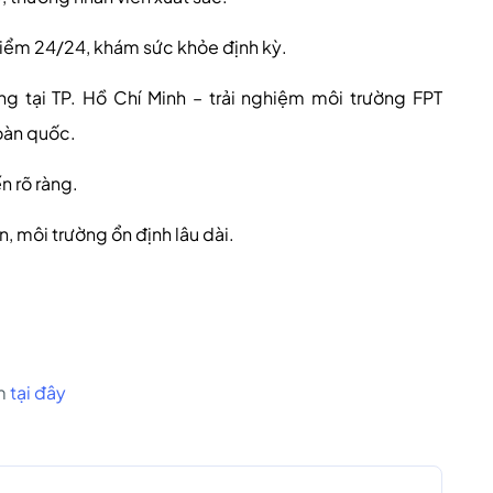
iểm 24/24, khám sức khỏe định kỳ.
ng tại
TP. Hồ Chí Minh – trải nghiệm môi trường FPT
oàn quốc.
n rõ ràng.
n, môi trường ổn định lâu dài.
om
tại đây