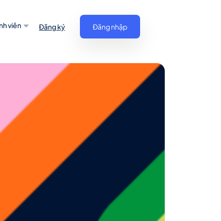
nh viên
Đăng ký
Đăng nhập