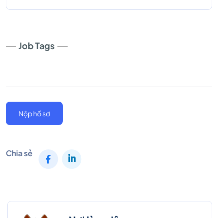
Job Tags
Nộp hồ sơ
Chia sẻ