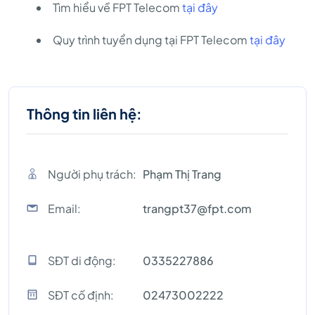
Tìm hiểu về FPT Telecom
tại đây
Quy trình tuyển dụng tại FPT Telecom
tại đây
Thông tin liên hệ:
Người phụ trách:
Phạm Thị Trang
Email:
trangpt37@fpt.com
SĐT di động:
0335227886
SĐT cố định:
02473002222