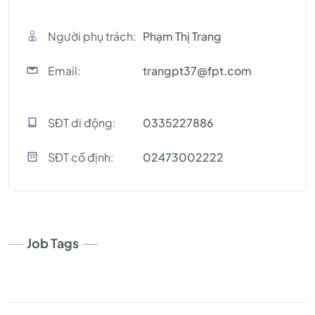
Người phụ trách:
Phạm Thị Trang
Email:
trangpt37@fpt.com
SĐT di động:
0335227886
SĐT cố định:
02473002222
Job Tags