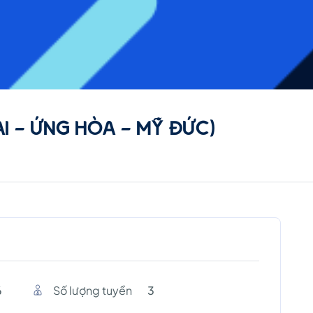
AI - ỨNG HÒA - MỸ ĐỨC)
6
Số lượng tuyền
3