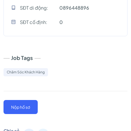
SĐT di động:
0896448896
SĐT cố định:
0
Job Tags
Chăm Sóc Khách Hàng
Nộp hồ sơ
Chia sẻ