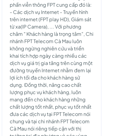
phần viễn thông FPT cung cấp đó là:
- Các dịch vụ Internet - Truyền hình
trên internet (FPT play HD), Giám sát
từ xa(IP Camera), ... Với phương
châm " Khách hàng là trọng tâm”, Chi
nhánh FPT Telecom Cà Mau luôn
không ngừng nghiên cứu và triển
khai tích hợp ngày càng nhiều các
dịch vụ giá trị gia tăng trên cùng một
đường truyền Internet nhằm đem lại
lợi ích tối đa cho khách hàng sử
dụng. Đồng thời, nâng cao chất
lượng phục vụ khách hàng, luôn
mang đến cho khách hàng những
chất lượng tốt nhất, phục vụ tốt nhất
đưa các dịch vụ tại FPT Telecom nói
chung và tại chi nhánh FPT Telecom
Cà Mau nói riêng tiếp cận với thị
trường tại địa phương và các vùng