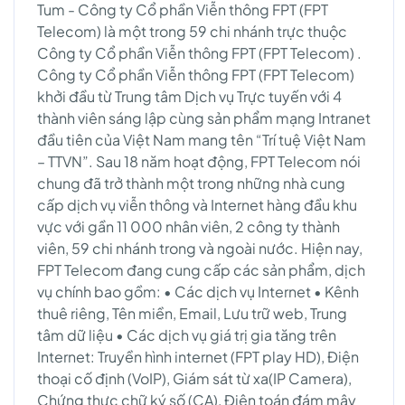
Tum - Công ty Cổ phần Viễn thông FPT (FPT
Telecom) là một trong 59 chi nhánh trực thuộc
Công ty Cổ phần Viễn thông FPT (FPT Telecom) .
Công ty Cổ phần Viễn thông FPT (FPT Telecom)
khởi đầu từ Trung tâm Dịch vụ Trực tuyến với 4
thành viên sáng lập cùng sản phẩm mạng Intranet
đầu tiên của Việt Nam mang tên “Trí tuệ Việt Nam
– TTVN”. Sau 18 năm hoạt động, FPT Telecom nói
chung đã trở thành một trong những nhà cung
cấp dịch vụ viễn thông và Internet hàng đầu khu
vực với gần 11 000 nhân viên, 2 công ty thành
viên, 59 chi nhánh trong và ngoài nước. Hiện nay,
FPT Telecom đang cung cấp các sản phẩm, dịch
vụ chính bao gồm: • Các dịch vụ Internet • Kênh
thuê riêng, Tên miền, Email, Lưu trữ web, Trung
tâm dữ liệu • Các dịch vụ giá trị gia tăng trên
Internet: Truyền hình internet (FPT play HD), Điện
thoại cố định (VoIP), Giám sát từ xa(IP Camera),
Chứng thực chữ ký số (CA), Điện toán đám mây