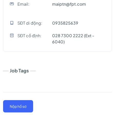
Email:
maiptn@fpt.com
SĐT di động:
0935825639
SĐT cố định:
028 7300 2222 (Ext -
6040)
Job Tags
Nộp hồ sơ