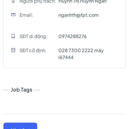
Người phụ trách:
Huỳnh Thị Huỳnh Ngân
Email:
nganhth@fpt.com
SĐT di động:
0974288276
SĐT cố định:
028 7300 2222 máy
lẻ7444
Job Tags