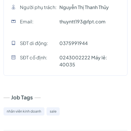
Người phụ trách:
Nguyễn Thị Thanh Thủy
Email:
thuyntt193@fpt.com
SĐT di động:
0375991944
SĐT cố định:
0243002222 Máy lẻ:
40035
Job Tags
nhân viên kinh doanh
sale