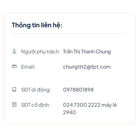
Thông tin liên hệ:
Người phụ trách:
Trần Thị Thanh Chung
Email:
chungttt2@fpt.com
SĐT di động:
0978801898
SĐT cố định:
024 7300 2222 máy lẻ
2940