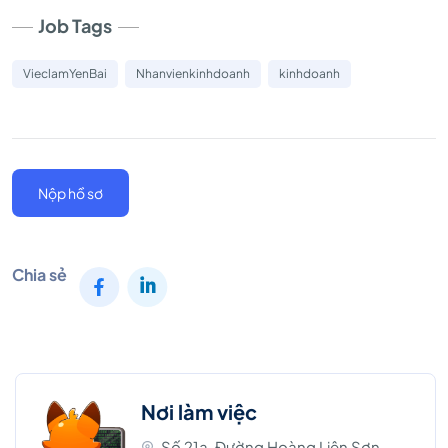
Job Tags
VieclamYenBai
Nhanvienkinhdoanh
kinhdoanh
Nộp hồ sơ
Chia sẻ
Nơi làm việc
Số 21a, Đường Hoàng Liên Sơn,