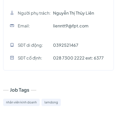
Người phụ trách:
Nguyễn Thị Thùy Liên
Email:
lienntt9@fpt.com
SĐT di động:
0392521467
SĐT cố định:
028 7300 2222 ext: 6377
Job Tags
nhân viên kinh doanh
lamdong