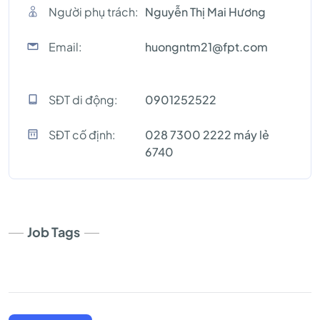
Người phụ trách:
Nguyễn Thị Mai Hương
Email:
huongntm21@fpt.com
SĐT di động:
0901252522
SĐT cố định:
028 7300 2222 máy lẻ
6740
Job Tags