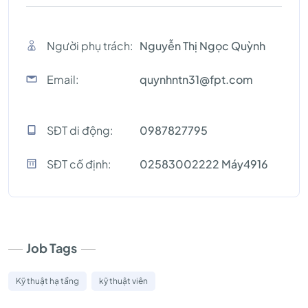
Người phụ trách:
Nguyễn Thị Ngọc Quỳnh
Email:
quynhntn31@fpt.com
SĐT di động:
0987827795
SĐT cố định:
02583002222 Máy4916
Job Tags
Kỹ thuật hạ tầng
kỹ thuật viên