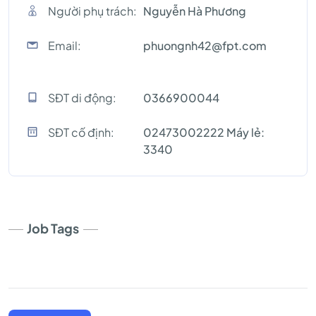
Người phụ trách:
Nguyễn Hà Phương
Email:
phuongnh42@fpt.com
SĐT di động:
0366900044
SĐT cố định:
02473002222 Máy lẻ:
3340
Job Tags