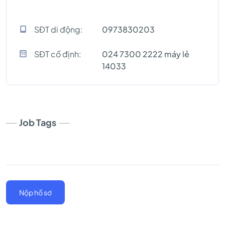
SĐT di động:
0973830203
SĐT cố định:
024 7300 2222 máy lẻ
14033
Job Tags
Nộp hồ sơ