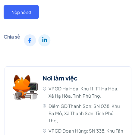
Nộp hồ sơ
Chia sẻ
Nơi làm việc
VPGD Hạ Hòa: Khu 11, TT Hạ Hòa,
Xã Hạ Hòa, Tỉnh Phú Thọ,
Điểm GD Thanh Sơn: SN 038, Khu
Ba Mỏ, Xã Thanh Sơn, Tỉnh Phú
Thọ,
VPGD Đoan Hùng: SN 338, Khu Tân