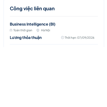
Công việc liên quan
Business Intelligence (BI)
Toàn thời gian
Hà Nội
Lương thỏa thuận
Thời hạn: 07/09/2026
Account Manager (D7 - HCM)
Toàn thời gian
Hồ Chí Minh
Lương thỏa thuận
Thời hạn: 31/08/2026
Chuyên viên kinh doanh (Đà Nẵng)
Toàn thời gian
Hồ Chí Minh
Lương thỏa thuận
Thời hạn: 31/08/2026