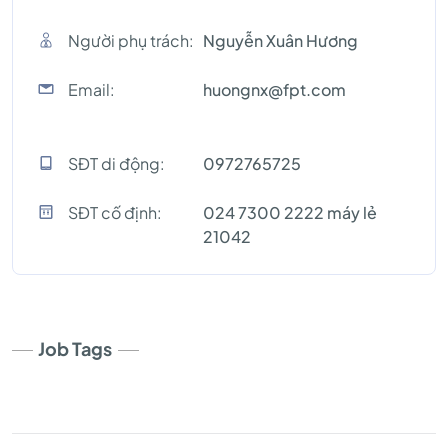
Người phụ trách:
Nguyễn Xuân Hương
Email:
huongnx@fpt.com
SĐT di động:
0972765725
SĐT cố định:
024 7300 2222 máy lẻ
21042
Job Tags