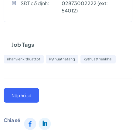
SĐT cố định:
02873002222 (ext:
54012)
Job Tags
nhanvienkithuatfpt
kythuathatang
kythuattrienkhai
Nộp hồ sơ
Chia sẻ