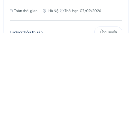
Toàn thời gian
Hà Nội
Thời hạn: 07/09/2026
Lương thỏa thuận
Ứng Tuyển
Xem thêm
Chúng tôi
không thu
bất kì chi phí nào
của ứng viên, sinh viên
trong quá trình tuyển
dụng, thực tập