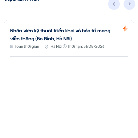
Nhân viên kỹ thuật triển khai và bảo trì mạng
viễn thông (Ba Đình, Hà Nội)
Toàn thời gian
Hà Nội
Thời hạn: 31/08/2026
10 - 15 triệu ₫
Ứng Tuyển
Xem thêm
Chúng tôi
không thu
bất kì chi phí nào