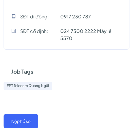
SĐT di động:
0917 230 787
SĐT cố định:
024 7300 2222 Máy lẻ
5570
Job Tags
FPT Telecom Quảng Ngãi
Nộp hồ sơ