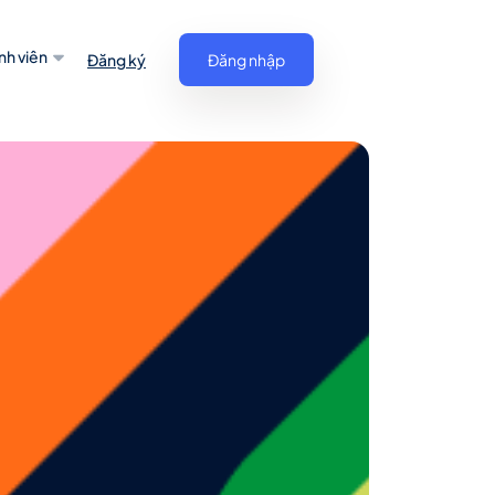
nh viên
Đăng ký
Đăng nhập