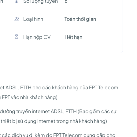
ên
Số lượng tuyền
8
Loại hình
Toàn thời gian
Hạn nộp CV
Hết hạn
ernet ADSL, FTTH cho các khách hàng của FPT Telecom.
g FPT vào nhà khách hàng)
ố đường truyền internet ADSL, FTTH (Bao gồm các sự
thiết bị sử dụng internet trong nhà khách hàng)
ặt các dịch vụ đi kèm do FPT Telecom cung cấp cho