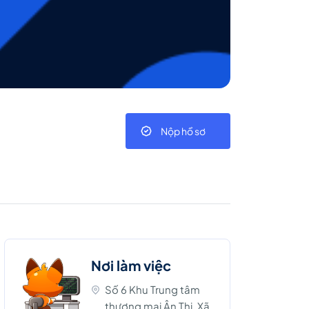
Nộp hồ sơ
Nơi làm việc
Số 6 Khu Trung tâm
thương mại Ân Thi, Xã