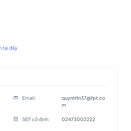
om
tại đây
Email:
quynhltn37@fpt.co
m
SĐT cố định:
02473002222