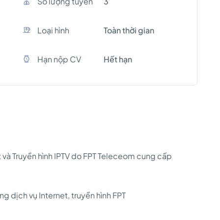
Số lượng tuyền
3
Loại hình
Toàn thời gian
Hạn nộp CV
Hết hạn
et và Truyền hình IPTV do FPT Teleceom cung cấp
 dịch vụ Internet, truyền hình FPT