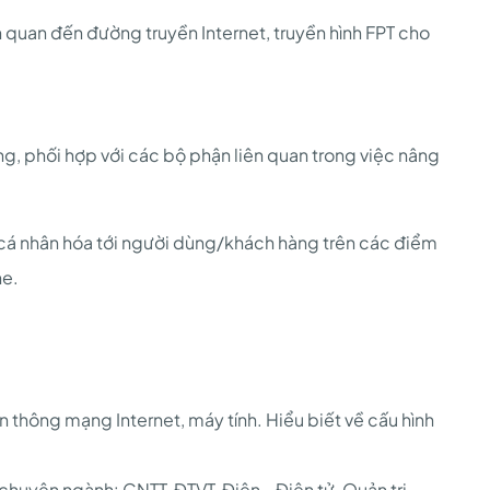
iên quan đến đường truyền Internet, truyền hình FPT cho
ng, phối hợp với các bộ phận liên quan trong việc nâng
 cá nhân hóa tới người dùng/khách hàng trên các điểm
ne.
 thông mạng Internet, máy tính. Hiểu biết về cấu hình
 chuyên ngành: CNTT, ĐTVT, Điện - Điện tử, Quản trị